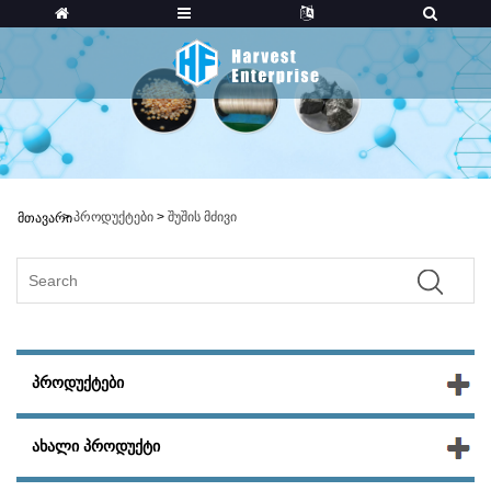
>
პროდუქტები
>
შუშის მძივი
მთავარი
ᲞᲠᲝᲓᲣᲥᲢᲔᲑᲘ
ᲐᲮᲐᲚᲘ ᲞᲠᲝᲓᲣᲥᲢᲘ