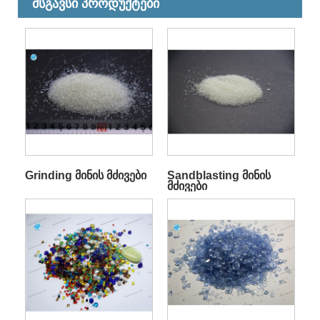
მსგავსი პროდუქტები
Grinding მინის მძივები
Sandblasting მინის
მძივები