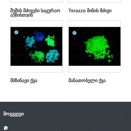
შუშის მძივები საცურაო
Terazzo მინის მძივი
აუზისთვის
მბზინავი ქვა
მანათობელი ქვა
ᲛᲝᲒᲕᲧᲔᲕᲘ