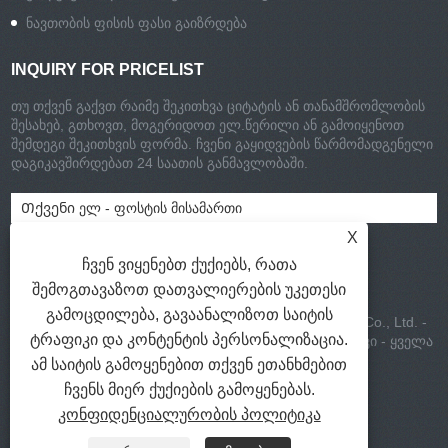
ნავთობის ფისის ფასი გაიზრდება
INQUIRY FOR PRICELIST
თუ თქვენ გაქვთ რაიმე შეკითხვა ციტატის ან თანამშრომლობის
შესახებ, გთხოვთ, მოგერიდოთ ელ.წერილი ან გამოიყენოთ
შემდეგი შეკითხვის ფორმა. ჩვენი გაყიდვების წარმომადგენელი
დაგიკავშირდებათ 24 საათის განმავლობაში.
X
ჩვენ ვიყენებთ ქუქიებს, რათა
შემოგთავაზოთ დათვალიერების უკეთესი
გამოცდილება, გავაანალიზოთ საიტის
საავტორო უფლებები © 2022 Jinlida Metal Materials Co., Ltd. -
ტრაფიკი და კონტენტის პერსონალიზაცია.
უჟანგავი ნავთობის ფისები, როზინ ესტერი, მინის მძივი - ყველა
უფლება დაცულია.
ამ საიტის გამოყენებით თქვენ ეთანხმებით
ჩვენს მიერ ქუქიების გამოყენებას.
ბმულები
|
Sitemap
|
RSS
|
XML
|
Privacy Policy
კონფიდენციალურობის პოლიტიკა